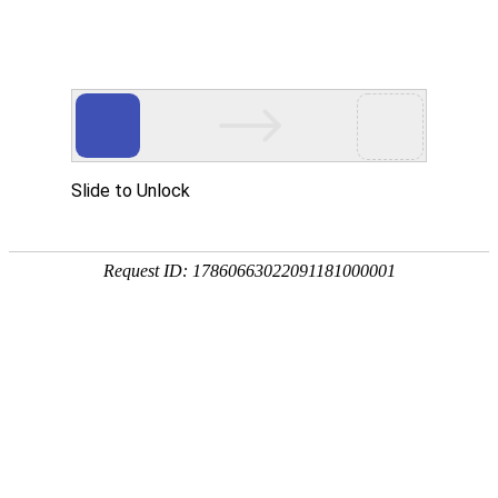
15195023227
电动平衡重叉车
当前位置：
主页
>
电动平衡重叉车
合力系列2-2.5吨蓄电池平衡重式叉车
电动平衡重叉车
|
2020-07-01 10:33