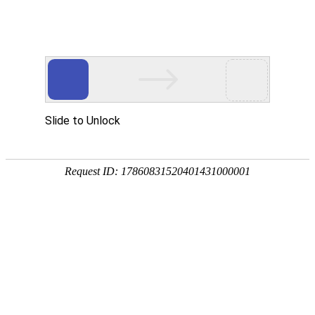
15195023227
行业资讯
当前位置：
主页
>
行业资讯
促进PG娱乐电子游戏网站下载行业健康发展的两个
环节
行业资讯
|
2020-11-20 10:11